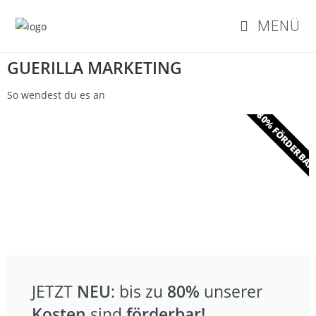
MENÜ
GUERILLA MARKETING
So wendest du es an
- 80% FÖRDERBA
JETZT
NEU
: bis zu
80%
unserer
Kosten
sind
förderbar!